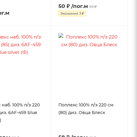
50 ₽
/пог.м
53 ₽
ог.м
Экономия
3 ₽
 наб. 100% п/э 220
Поплекс 100% п/э 220 см
диз. 6AF-459 blue
(80) диз. Овца Блеск
)