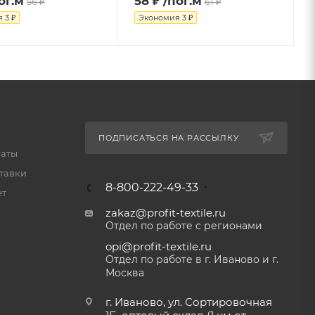
ог.м
58 ₽
/пог.м
56 ₽
61 ₽
я
3 ₽
Экономия
3 ₽
ПОДПИСАТЬСЯ НА РАССЫЛКУ
латы
тавки
8-800-222-49-33
ет
zakaz@profit-textile.ru
Отдел по работе с регионами
opi@profit-textile.ru
Отдел по работе в г. Иваново и г.
Москва
г. Иваново, ул. Сортировочная