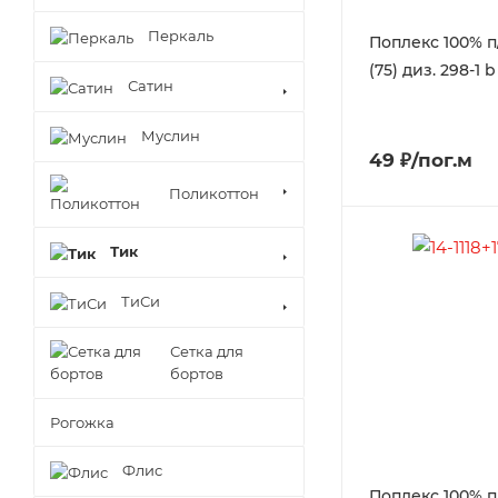
Перкаль
Поплекс 100% п
(75) диз. 298-1 b
Сатин
Муслин
49 ₽/пог.м
Поликоттон
Тик
ТиСи
Сетка для
бортов
Рогожка
Флис
Поплекс 100% п