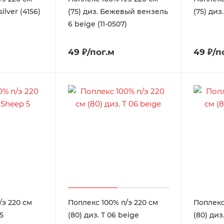
ilver (4156)
(75) диз. Бежевый вензель
(75) диз
6 beige (11-0507)
49 ₽/пог.м
49 ₽/п
/э 220 см
Поплекс 100% п/э 220 см
Поплекс
5
(80) диз. Т 06 beige
(80) диз