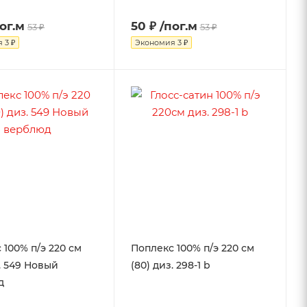
ог.м
50 ₽
/пог.м
53 ₽
53 ₽
я
3 ₽
Экономия
3 ₽
 100% п/э 220 см
Поплекс 100% п/э 220 см
з. 549 Новый
(80) диз. 298-1 b
д