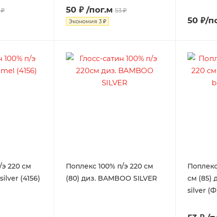
50 ₽
/пог.м
 ₽
53 ₽
50 ₽/п
Экономия
3 ₽
/э 220 см
Поплекс 100% п/э 220 см
Поплекс
silver (4156)
(80) диз. BAMBOO SILVER
см (85) 
silver (Ф