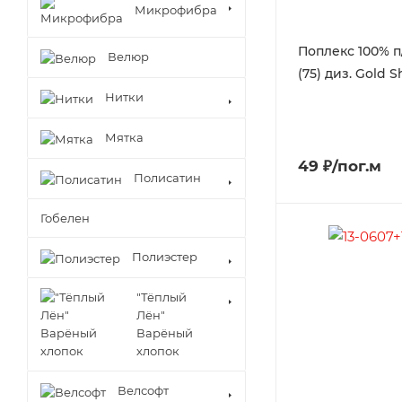
Микрофибра
Поплекс 100% п
Велюр
(75) диз. Gold 
Нитки
Мятка
49 ₽/пог.м
Полисатин
Гобелен
Полиэстер
"Тёплый
Лён"
Варёный
хлопок
Велсофт