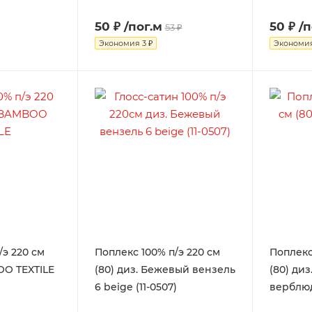
50 ₽
/пог.м
50 ₽
/п
53 ₽
Экономия
3 ₽
Экономи
/э 220 см
Поплекс 100% п/э 220 см
Поплекс
OO TEXTILE
(80) диз. Бежевый вензель
(80) ди
6 beige (11-0507)
верблю