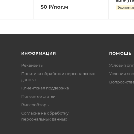
53 ₽
/п
50 ₽/пог.м
Экономи
ИНФОРМАЦИЯ
ПОМОЩЬ
Реквизиты
Условия оп
Политика обработки персональных
Условия дос
данных
Вопрос-отв
Клиентская поддержка
Полезные статьи
Видеообзоры
Согласие на обработку
персональных данных