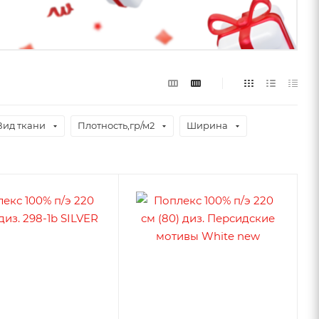
Вид ткани
Плотность,гр/м2
Ширина