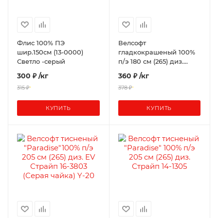
Флис 100% ПЭ
Велсофт
шир.150см (13-0000)
гладкокрашеный 100%
Светло -серый
п/э 180 см (265) диз.
Black (19-4007)
300 ₽
/кг
360 ₽
/кг
315 ₽
378 ₽
КУПИТЬ
КУПИТЬ