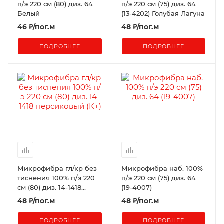
п/э 220 см (80) диз. 64
п/э 220 см (75) диз. 64
Белый
(13-4202) Голубая Лагуна
46
₽
/пог.м
48
₽
/пог.м
ПОДРОБНЕЕ
ПОДРОБНЕЕ
Микрофибра гл/кр без
Микрофибра наб. 100%
тиснения 100% п/э 220
п/э 220 см (75) диз. 64
см (80) диз. 14-1418
(19-4007)
персиковый (К+)
48
₽
/пог.м
48
₽
/пог.м
ПОДРОБНЕЕ
ПОДРОБНЕЕ